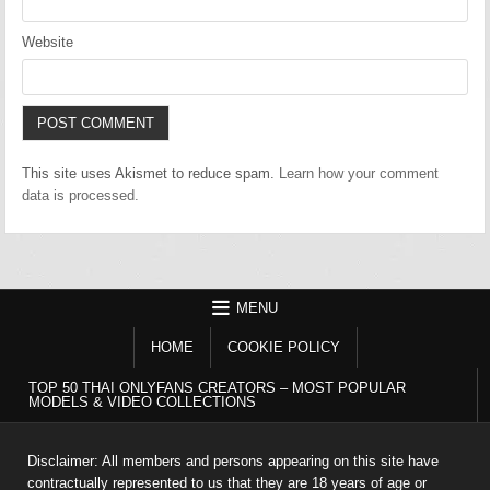
Website
This site uses Akismet to reduce spam.
Learn how your comment
data is processed.
MENU
HOME
COOKIE POLICY
TOP 50 THAI ONLYFANS CREATORS – MOST POPULAR
MODELS & VIDEO COLLECTIONS
Disclaimer: All members and persons appearing on this site have
contractually represented to us that they are 18 years of age or