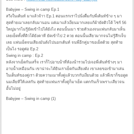
Babyjee – Swing in camp Ep.1
สวิงในเต้นท์ มาแล้วจ้าา Ep.1 ตอนแรกเราไปนั่งดื่มกับพี่เต้นท์ข้าง ๆ มา
สุดท้ายเมาเลยกลับมานอน แต่เมาแล้วเงี่ยนมากเลยแก้ผ้ายัดดิวโด้ ไซร์ 56
ใหญ่มากไม่รู้ยัดเข้าไปได้ยังไง ตอนนั้นเมา ช่วยตัวเองจนแฟนกลับมาเห็น
เลยเย็ดทั้งที่ดิวโด้ยังคาหี ยัดเข้าไป 2 ควย ตอนนั้นเสียวมากจนไม่รู้สึกเจ็บ
เลย แฟนเย็ดจนเสียงมันดังไปนอกเต้นท์ จนพี่อีกคู่มาขอเย็ดด้วย สุดท้าย
เป็นไง รอดูต่อ Ep.2
Swing in camp : Ep.2
หลังจากเย็ดกันเสร็จ เราก็ไปอาบน้ําที่ห้องน้ํารวมไปเจอพี่เต้นท์ข้างๆ มา
อาบน้ำเหมือนกัน เขาน่าจะได้ยินเราเย็ดกันเสียงดัง เขาเลยขอเข้ามาเล่น
ในเต็นท์ของคู่เรา ด้วยความเมาทั้งคู่แล้วบวกกับเงี่ยนด้วย แล้วพี่เขาก็ขอดูด
นมเลียหีให้เลสกัน สุดท้ายแฟนเราทั้งคู่ก็มาเย็ด แตกกันเร็วเพราะเสียวจน
อั้นไม่อยู่
Babyjee – Swing in camp (1)