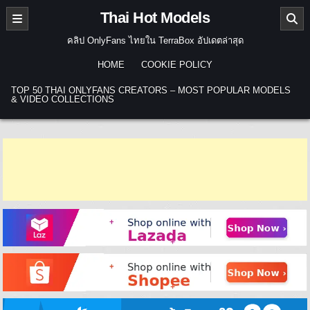
Skip to content
Thai Hot Models
คลิป OnlyFans ไทยใน TerraBox อัปเดตล่าสุด
HOME
COOKIE POLICY
TOP 50 THAI ONLYFANS CREATORS – MOST POPULAR MODELS
& VIDEO COLLECTIONS