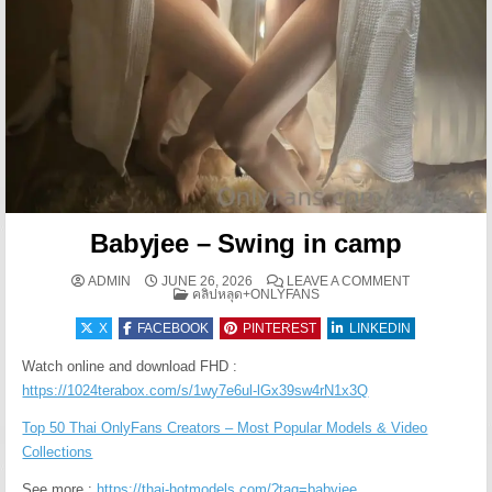
Babyjee – Swing in camp
ON BABYJEE
ADMIN
JUNE 26, 2026
LEAVE A COMMENT
POSTED IN
คลิปหลุด+ONLYFANS
X
FACEBOOK
PINTEREST
LINKEDIN
Watch online and download FHD :
https://1024terabox.com/s/1wy7e6ul-lGx39sw4rN1x3Q
Top 50 Thai OnlyFans Creators – Most Popular Models & Video
Collections
See more :
https://thai-hotmodels.com/?tag=babyjee