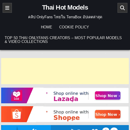
Skip to content
Thai Hot Models
คลิป OnlyFans ไทยใน TerraBox อัปเดตล่าสุด
HOME
COOKIE POLICY
TOP 50 THAI ONLYFANS CREATORS – MOST POPULAR MODELS
& VIDEO COLLECTIONS