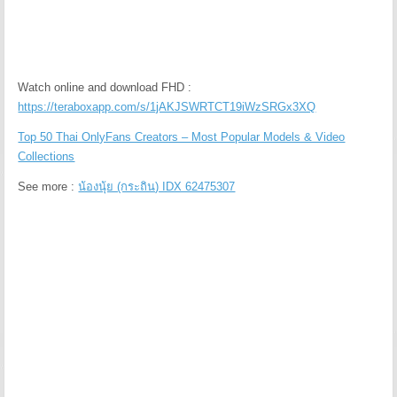
Watch online and download FHD :
https://teraboxapp.com/s/1jAKJSWRTCT19iWzSRGx3XQ
Top 50 Thai OnlyFans Creators – Most Popular Models & Video
Collections
See more :
น้องนุ้ย (กระถิน) IDX 62475307